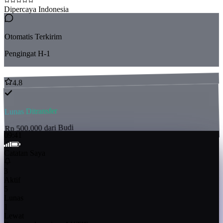
Dipercaya Indonesia
Otomatis Terkirim
Pengingat H-1
4.8
Lunas Ditransfer
Rp 500.000 dari Budi
09:41
Catatan Saya
3
Aktif
5
Lunas
1
Lewat