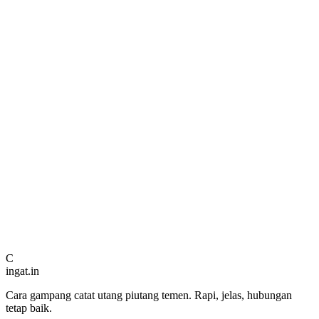
Bagaimana cara bayar langganan Pro?
Kapan rilis untuk pengguna iPhone (iOS)?
Dapatkan di
Google Play
C
ingat.in
Kabari Saya
Cara gampang catat utang piutang temen. Rapi, jelas, hubungan
tetap baik.