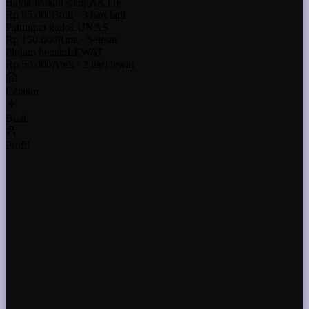
Bayar makan siang
AKTIF
Rp 85.000
Budi · 3 hari lagi
Patungan kado
LUNAS
Rp 150.000
Rina · Selesai
Pinjam bensin
LEWAT
Rp 50.000
Andi · 2 hari lewat
Catatan
Buat
Profil
09:41
Buat Catatan
Andi
Judul
Nominal
-
Tenggat
-
Catatan
-