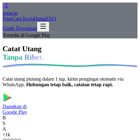
ingat
.in
Fitur
Cara Kerja
Harga
FAQ
Gratis Download
Tersedia di Google Play
Catat Utang
Tanpa Ribet.
Catat utang piutang dalam 1 tap, kirim pengingat otomatis via
WhatsApp.
Hubungan tetap baik, catatan tetap rapi.
Dapatkan di
Google Play
B
S
A
+1k